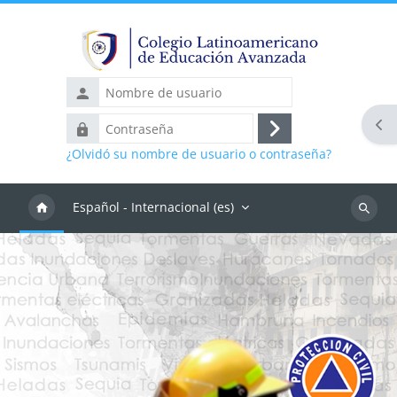
Salta al contenido principal
Nombre
de
Abr
Contraseña
usuario
Acceder
¿Olvidó su nombre de usuario o contraseña?
Español - Internacional ‎(es)‎
Buscar
cursos