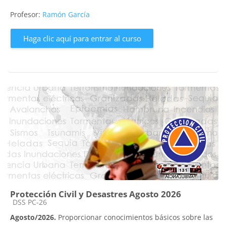
Profesor:
Ramón García
Haga clic aquí para entrar al curso
Protección Civil y Desastres Agosto 2026
Categoría de cursos
DSS PC-26
Agosto/2026.
Proporcionar conocimientos básicos sobre las