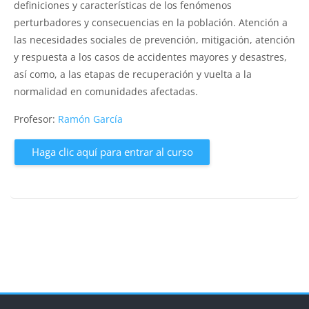
definiciones y características de los fenómenos
perturbadores y consecuencias en la población. Atención a
las necesidades sociales de prevención, mitigación, atención
y respuesta a los casos de accidentes mayores y desastres,
así como, a las etapas de recuperación y vuelta a la
normalidad en comunidades afectadas.
Profesor:
Ramón García
Haga clic aquí para entrar al curso
Bloques
Bloques
Bloques
Bloques
Bloques